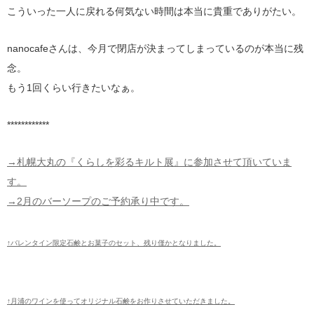
こういった一人に戻れる何気ない時間は本当に貴重でありがたい。
nanocafeさんは、今月で閉店が決まってしまっているのが本当に残
念。
もう1回くらい行きたいなぁ。
************
→札幌大丸の『くらしを彩るキルト展』に参加させて頂いていま
す。
→2月のバーソープのご予約承り中です。
↑バレンタイン限定石鹸とお菓子のセット、残り僅かとなりました。
↑月浦のワインを使ってオリジナル石鹸をお作りさせていただきました。