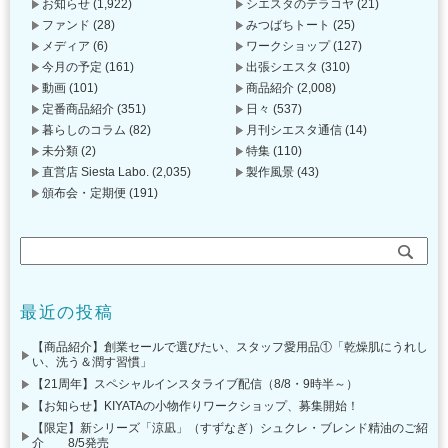
お知らせ
(1,922)
シエスタのテラコヤ
(21)
ファンド
(28)
みつばちトート
(25)
メディア
(6)
ワークショップ
(127)
今月の予定
(161)
出張シエスタ
(310)
動画
(101)
商品紹介
(2,008)
定番商品紹介
(351)
日々
(537)
暮らしのコラム
(82)
月刊シエスタ通信
(14)
未分類
(2)
特集
(110)
直営店 Siesta Labo.
(2,035)
製作風景
(43)
頒布会・定期便
(191)
最近の投稿
【商品紹介】創業セールで選びたい、スタッフ愛用品①「乾燥肌にうれし
い、洗う＆潤す習慣」
【21周年】スペシャルインスタライブ配信（8/8・9時半～）
【お知らせ】KIYATAの小物作りワークショップ、募集開始！
【限定】新シリーズ「涼凪」（すずなぎ）シュクレ・ブレンド精油のご紹
介 8/5発売