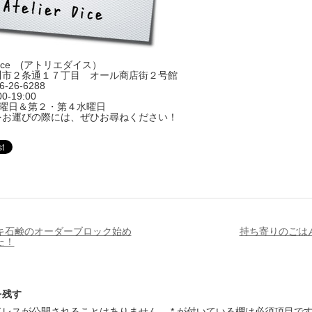
r Dice (アトリエダイス）
川市２条通１７丁目 オール商店街２号館
66-26-6288
0-19:00
 火曜日＆第２・第４水曜日
をお運びの際には、ぜひお尋ねください！
キ石鹸のオーダーブロック始め
持ち寄りのごは
た！
を残す
ドレスが公開されることはありません。
*
が付いている欄は必須項目で