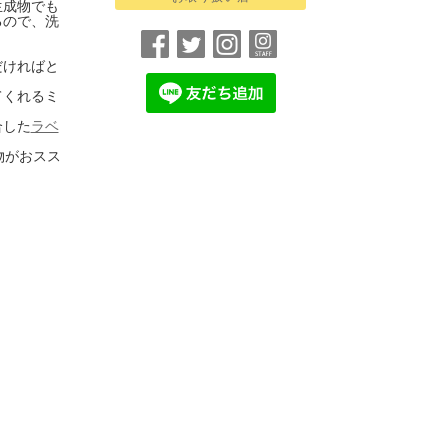
生成物でも
るので、洗
だければと
てくれるミ
。
合した
ラベ
小物がおスス