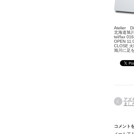
Atelie
北海道旭
tel/fax 01
OPEN 11:0
CLOSE
旭川に足
アズ
まし
コメント
メールア