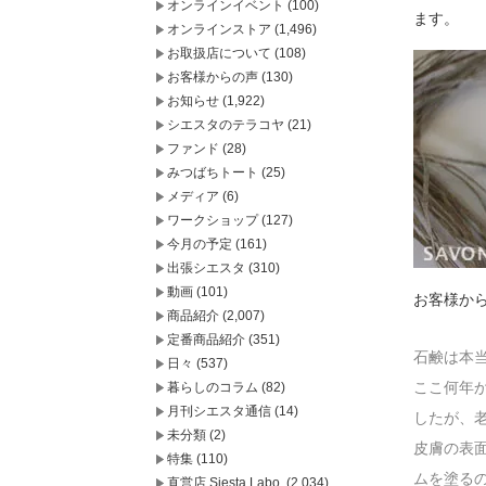
オンラインイベント
(100)
ます。
オンラインストア
(1,496)
お取扱店について
(108)
お客様からの声
(130)
お知らせ
(1,922)
シエスタのテラコヤ
(21)
ファンド
(28)
みつばちトート
(25)
メディア
(6)
ワークショップ
(127)
今月の予定
(161)
出張シエスタ
(310)
動画
(101)
お客様か
商品紹介
(2,007)
定番商品紹介
(351)
石鹸は本
日々
(537)
ここ何年
暮らしのコラム
(82)
月刊シエスタ通信
(14)
したが、
未分類
(2)
皮膚の表
特集
(110)
ムを塗る
直営店 Siesta Labo.
(2,034)