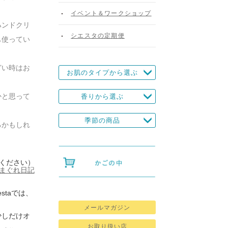
イベント＆ワークショップ
ハンドクリ
シエスタの定期便
も使ってい
どい時はお
お肌のタイプから選ぶ
かと思って
香りから選ぶ
季節の商品
るかもしれ
ください）
の気まぐれ日記
staでは、
メールマガジン
少しだけオ
お取り扱い店