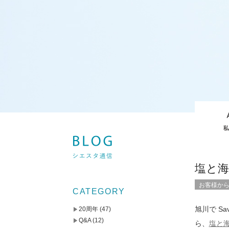
塩と
お客様か
CATEGORY
旭川で Sa
20周年
(47)
Q&A
(12)
ら、
塩と