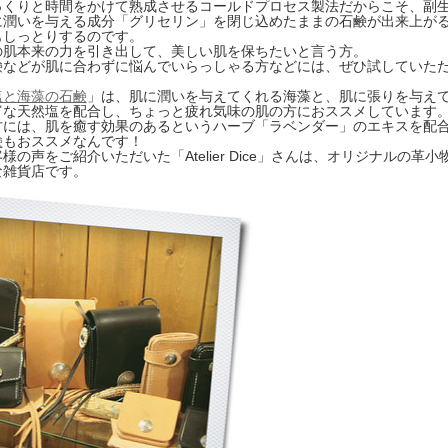
っくりと時間をかけて熟成させるコールドプロセス製法だからこそ、副
に潤いを与える成分「グリセリン」を閉じ込めたままの石鹸が出来上が
もしっとりするのです。
の肌本来の力を引き出して、美しい肌を保ちたいと言う方。
鹸などが肌に合わずに悩んでいらっしゃる方などには、ぜひ試していた
。
塩と海藻の石鹸
」は、肌に潤いを与えてくれる海藻と、肌に張りを与え
富な天然塩を配合し、ちょっと疲れ気味の肌の方におススメしています
方には、肌を癒す効果のあるというハーブ「ラベンダー」のエキスを配
鹸
もおススメなんです！
様の声をご紹介いただいた「Atelier Dice」さんは、オリジナルの革
な雑貨店です。