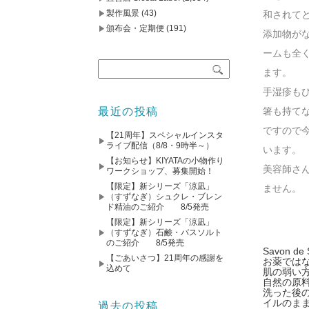
製作風景
(43)
和されて
頒布会・定期便
(191)
添加物が
ームも全
ます。
手湿疹も
最近の投稿
箸も持て
ですので
【21周年】スペシャルインスタ
ライブ配信（8/8・9時半～）
います。
【お知らせ】KIYATAの小物作り
美容師さ
ワークショップ、募集開始！
【限定】新シリーズ「涼凪」
ません。
（すずなぎ）シュクレ・ブレン
ド精油のご紹介 8/5発売
【限定】新シリーズ「涼凪」
（すずなぎ）石鹸・バスソルト
のご紹介 8/5発売
Savon
【ごあいさつ】21周年の感謝を
お薬ではな
込めて
肌の弱い
自然の原
洗った後
イルのま
過去の投稿