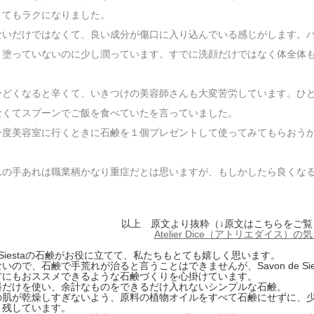
とてもラクになりました。
ないだけではなくて、良い成分が傷口に入り込んでいる感じがします。
く塗っていないのに少し潤っています。すでに洗顔だけではなく体全体
ひどくなると辛くて、いきつけの美容師さんも大変苦労しています。ひ
なくてスプーンでご飯を食べていたを言っていました。
今度美容室に行くときに石鹸を１個プレゼントして使ってみてもらおう
んの手あれは職業柄かなり重症だとは思いますが、もしかしたら良くな
以上 原文より抜粋（↓原文はこちらをご覧
Atelier Dice（アトリエダイス）
 de Siestaの石鹸がお役に立てて、私たちもとても嬉しく思います。
いので、石鹸で手荒れが治ると言うことはできませんが、Savon de Sie
方にもおススメできるような石鹸づくりを心掛けています。
料だけを使い、余計なものをできるだけ入れないシンプルな石鹸。
の肌が乾燥しすぎないよう、原料の植物オイルをすべて石鹸にせずに、
ま残しています。