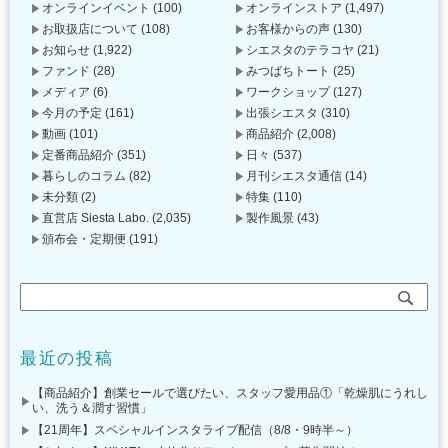
オンラインイベント
(100)
オンラインストア
(1,497)
お取扱店について
(108)
お客様からの声
(130)
お知らせ
(1,922)
シエスタのテラコヤ
(21)
ファンド
(28)
みつばちトート
(25)
メディア
(6)
ワークショップ
(127)
今月の予定
(161)
出張シエスタ
(310)
動画
(101)
商品紹介
(2,008)
定番商品紹介
(351)
日々
(537)
暮らしのコラム
(82)
月刊シエスタ通信
(14)
未分類
(2)
特集
(110)
直営店 Siesta Labo.
(2,035)
製作風景
(43)
頒布会・定期便
(191)
最近の投稿
【商品紹介】創業セールで選びたい、スタッフ愛用品①「乾燥肌にうれし
い、洗う＆潤す習慣」
【21周年】スペシャルインスタライブ配信（8/8・9時半～）