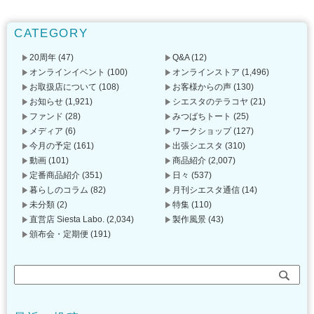
CATEGORY
20周年
(47)
Q&A
(12)
オンラインイベント
(100)
オンラインストア
(1,496)
お取扱店について
(108)
お客様からの声
(130)
お知らせ
(1,921)
シエスタのテラコヤ
(21)
ファンド
(28)
みつばちトート
(25)
メディア
(6)
ワークショップ
(127)
今月の予定
(161)
出張シエスタ
(310)
動画
(101)
商品紹介
(2,007)
定番商品紹介
(351)
日々
(537)
暮らしのコラム
(82)
月刊シエスタ通信
(14)
未分類
(2)
特集
(110)
直営店 Siesta Labo.
(2,034)
製作風景
(43)
頒布会・定期便
(191)