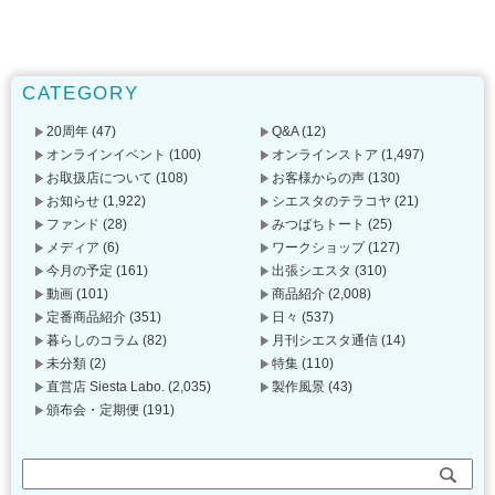
CATEGORY
20周年
(47)
Q&A
(12)
オンラインイベント
(100)
オンラインストア
(1,497)
お取扱店について
(108)
お客様からの声
(130)
お知らせ
(1,922)
シエスタのテラコヤ
(21)
ファンド
(28)
みつばちトート
(25)
メディア
(6)
ワークショップ
(127)
今月の予定
(161)
出張シエスタ
(310)
動画
(101)
商品紹介
(2,008)
定番商品紹介
(351)
日々
(537)
暮らしのコラム
(82)
月刊シエスタ通信
(14)
未分類
(2)
特集
(110)
直営店 Siesta Labo.
(2,035)
製作風景
(43)
頒布会・定期便
(191)