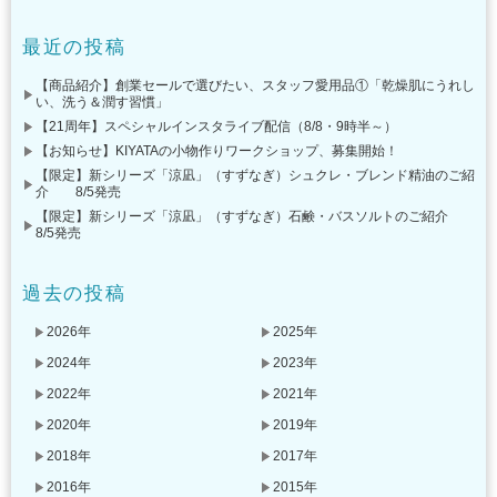
最近の投稿
【商品紹介】創業セールで選びたい、スタッフ愛用品①「乾燥肌にうれし
い、洗う＆潤す習慣」
【21周年】スペシャルインスタライブ配信（8/8・9時半～）
【お知らせ】KIYATAの小物作りワークショップ、募集開始！
【限定】新シリーズ「涼凪」（すずなぎ）シュクレ・ブレンド精油のご紹
介 8/5発売
【限定】新シリーズ「涼凪」（すずなぎ）石鹸・バスソルトのご紹介
8/5発売
過去の投稿
2026年
2025年
2024年
2023年
2022年
2021年
2020年
2019年
2018年
2017年
2016年
2015年