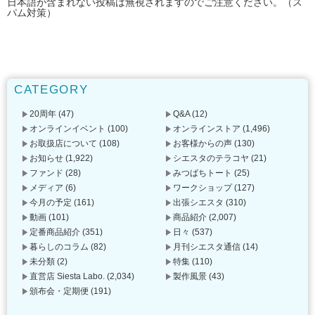
日本語が含まれない投稿は無視されますのでご注意ください。（ス
パム対策）
CATEGORY
20周年
(47)
Q&A
(12)
オンラインイベント
(100)
オンラインストア
(1,496)
お取扱店について
(108)
お客様からの声
(130)
お知らせ
(1,922)
シエスタのテラコヤ
(21)
ファンド
(28)
みつばちトート
(25)
メディア
(6)
ワークショップ
(127)
今月の予定
(161)
出張シエスタ
(310)
動画
(101)
商品紹介
(2,007)
定番商品紹介
(351)
日々
(537)
暮らしのコラム
(82)
月刊シエスタ通信
(14)
未分類
(2)
特集
(110)
直営店 Siesta Labo.
(2,034)
製作風景
(43)
頒布会・定期便
(191)