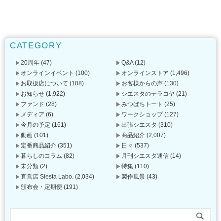
CATEGORY
20周年
(47)
Q&A
(12)
オンラインイベント
(100)
オンラインストア
(1,496)
お取扱店について
(108)
お客様からの声
(130)
お知らせ
(1,922)
シエスタのテラコヤ
(21)
ファンド
(28)
みつばちトート
(25)
メディア
(6)
ワークショップ
(127)
今月の予定
(161)
出張シエスタ
(310)
動画
(101)
商品紹介
(2,007)
定番商品紹介
(351)
日々
(537)
暮らしのコラム
(82)
月刊シエスタ通信
(14)
未分類
(2)
特集
(110)
直営店 Siesta Labo.
(2,034)
製作風景
(43)
頒布会・定期便
(191)