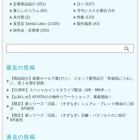
定番商品紹介
(351)
日々
(537)
暮らしのコラム
(82)
月刊シエスタ通信
(14)
未分類
(2)
特集
(110)
直営店 Siesta Labo.
(2,035)
製作風景
(43)
頒布会・定期便
(191)
最近の投稿
【商品紹介】創業セールで選びたい、スタッフ愛用品①「乾燥肌にうれし
い、洗う＆潤す習慣」
【21周年】スペシャルインスタライブ配信（8/8・9時半～）
【お知らせ】KIYATAの小物作りワークショップ、募集開始！
【限定】新シリーズ「涼凪」（すずなぎ）シュクレ・ブレンド精油のご紹
介 8/5発売
【限定】新シリーズ「涼凪」（すずなぎ）石鹸・バスソルトのご紹介
8/5発売
過去の投稿