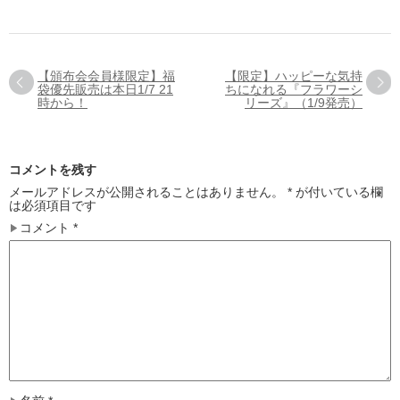
【頒布会会員様限定】福
【限定】ハッピーな気持
袋優先販売は本日1/7 21
ちになれる『フラワーシ
時から！
リーズ』（1/9発売）
コメントを残す
メールアドレスが公開されることはありません。
*
が付いている欄
は必須項目です
コメント
*