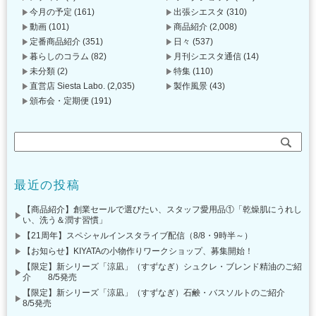
今月の予定
(161)
出張シエスタ
(310)
動画
(101)
商品紹介
(2,008)
定番商品紹介
(351)
日々
(537)
暮らしのコラム
(82)
月刊シエスタ通信
(14)
未分類
(2)
特集
(110)
直営店 Siesta Labo.
(2,035)
製作風景
(43)
頒布会・定期便
(191)
最近の投稿
【商品紹介】創業セールで選びたい、スタッフ愛用品①「乾燥肌にうれし
い、洗う＆潤す習慣」
【21周年】スペシャルインスタライブ配信（8/8・9時半～）
【お知らせ】KIYATAの小物作りワークショップ、募集開始！
【限定】新シリーズ「涼凪」（すずなぎ）シュクレ・ブレンド精油のご紹
介 8/5発売
【限定】新シリーズ「涼凪」（すずなぎ）石鹸・バスソルトのご紹介
8/5発売