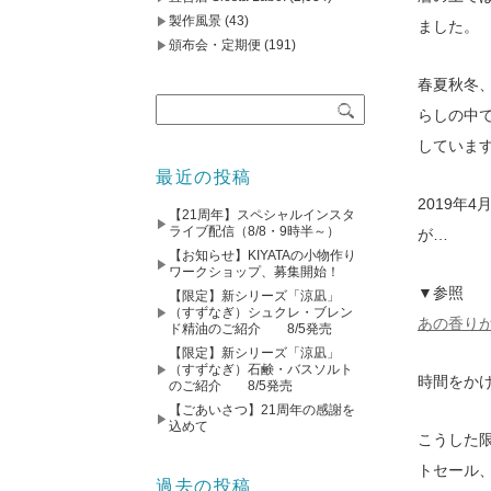
製作風景
(43)
ました。
頒布会・定期便
(191)
春夏秋冬
らしの中
しています
最近の投稿
2019年
【21周年】スペシャルインスタ
ライブ配信（8/8・9時半～）
が…
【お知らせ】KIYATAの小物作り
ワークショップ、募集開始！
▼参照
【限定】新シリーズ「涼凪」
（すずなぎ）シュクレ・ブレン
あの香り
ド精油のご紹介 8/5発売
【限定】新シリーズ「涼凪」
（すずなぎ）石鹸・バスソルト
時間をか
のご紹介 8/5発売
【ごあいさつ】21周年の感謝を
込めて
こうした
トセール、
過去の投稿