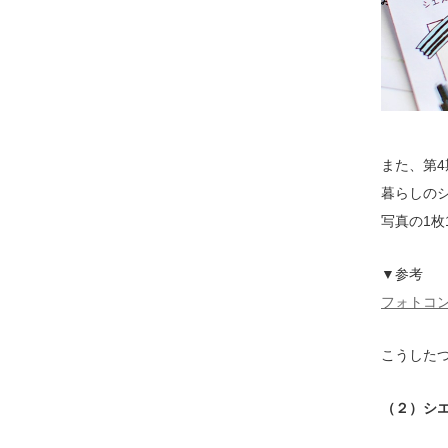
また、第
暮らしの
写真の1
▼参考
フォトコ
こうした
（２）シ