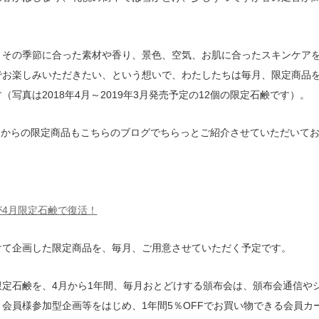
、その季節に合った素材や香り、景色、空気、お肌に合ったスキンケア
でお楽しみいただきたい、という想いで、わたしたちは毎月、限定商品
（写真は2018年4月～2019年3月発売予定の12個の限定石鹸です）。
4月からの限定商品もこちらのブログでちらっとご紹介させていただいて
が4月限定石鹸で復活！
けて企画した限定商品を、毎月、ご用意させていただく予定です。
限定石鹸を、4月から1年間、毎月おとどけする頒布会は、頒布会通信や
会員様参加型企画等をはじめ、1年間5％OFFでお買い物できる会員カ