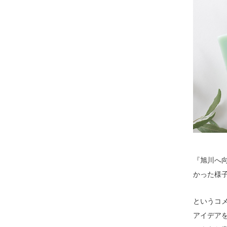
『旭川へ
かった様
というコ
アイデア