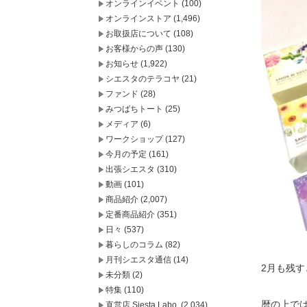
オンラインイベント
(100)
オンラインストア
(1,496)
お取扱店について
(108)
お客様からの声
(130)
お知らせ
(1,922)
シエスタのテラコヤ
(21)
ファンド
(28)
みつばちトート
(25)
メディア
(6)
ワークショップ
(127)
今月の予定
(161)
出張シエスタ
(310)
動画
(101)
商品紹介
(2,007)
定番商品紹介
(351)
日々
(537)
暮らしのコラム
(82)
月刊シエスタ通信
(14)
2月も残す
未分類
(2)
特集
(110)
暦の上で
直営店 Siesta Labo.
(2,034)