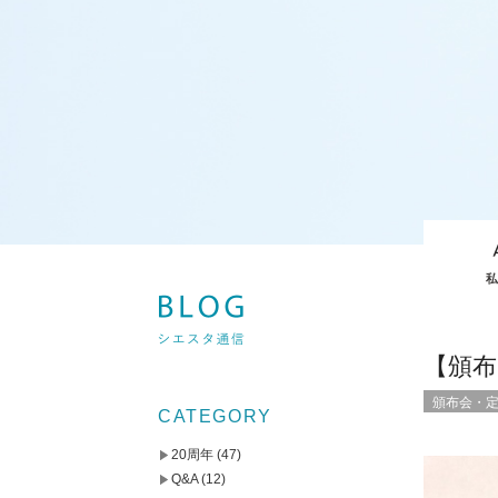
【頒布
頒布会・
CATEGORY
20周年
(47)
Q&A
(12)