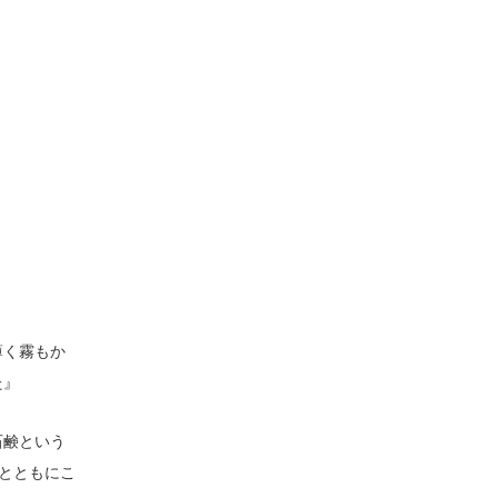
薄く霧もか
た』
石鹸という
とともにこ