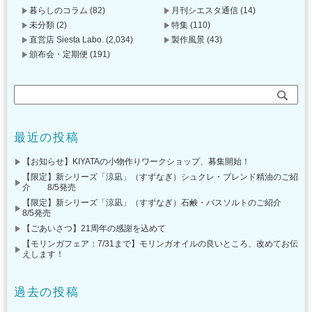
暮らしのコラム
(82)
月刊シエスタ通信
(14)
未分類
(2)
特集
(110)
直営店 Siesta Labo.
(2,034)
製作風景
(43)
頒布会・定期便
(191)
最近の投稿
【お知らせ】KIYATAの小物作りワークショップ、募集開始！
【限定】新シリーズ「涼凪」（すずなぎ）シュクレ・ブレンド精油のご紹
介 8/5発売
【限定】新シリーズ「涼凪」（すずなぎ）石鹸・バスソルトのご紹介
8/5発売
【ごあいさつ】21周年の感謝を込めて
【モリンガフェア：7/31まで】モリンガオイルの良いところ、改めてお伝
えします！
過去の投稿