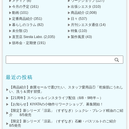
メディア
(6)
ワークショップ
(127)
今月の予定
(161)
出張シエスタ
(310)
動画
(101)
商品紹介
(2,008)
定番商品紹介
(351)
日々
(537)
暮らしのコラム
(82)
月刊シエスタ通信
(14)
未分類
(2)
特集
(110)
直営店 Siesta Labo.
(2,035)
製作風景
(43)
頒布会・定期便
(191)
最近の投稿
【商品紹介】創業セールで選びたい、スタッフ愛用品①「乾燥肌にうれし
い、洗う＆潤す習慣」
【21周年】スペシャルインスタライブ配信（8/8・9時半～）
【お知らせ】KIYATAの小物作りワークショップ、募集開始！
【限定】新シリーズ「涼凪」（すずなぎ）シュクレ・ブレンド精油のご紹
介 8/5発売
【限定】新シリーズ「涼凪」（すずなぎ）石鹸・バスソルトのご紹介
8/5発売