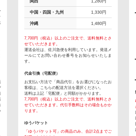
関西
1,280円
ア
中国・四国・九州
1,330円
て
事
沖縄
1,480円
7,700円（税込）以上のご注文で、送料無料とさ
せていただきます。
さ
運送会社は、佐川急便を利用しています。発送メ
と
ールにてお問い合わせ番号をお知らせいたしま
す。
代金引換（宅配便）
振
お支払い方法で「商品代引」をお選びになったお
び
客様は、こちらの配送方法を選択ください。
着
送料は上記「宅配便」と同額がかかります。
振
7,700円（税込）以上のご注文で、送料無料とさ
お
せていただきます。代引手数料はその場合もかか
い
ります。
ゆうパケット
「ゆうパケット可」の商品のみ、合計2点までご