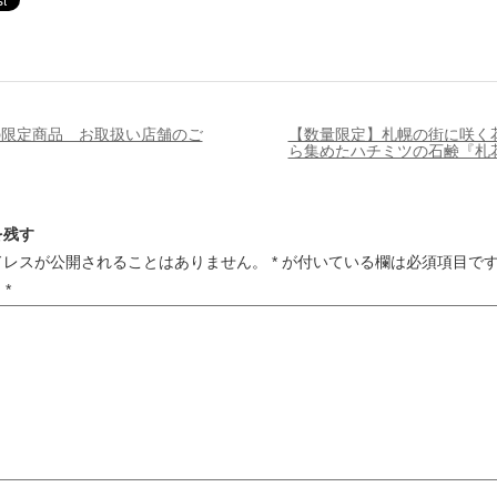
の限定商品 お取扱い店舗のご
【数量限定】札幌の街に咲く
ら集めたハチミツの石鹸『札
を残す
ドレスが公開されることはありません。
*
が付いている欄は必須項目で
ト
*