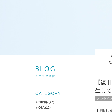
【復
生し
CATEGORY
オンライ
20周年
(47)
Q&A
(12)
【復旧し