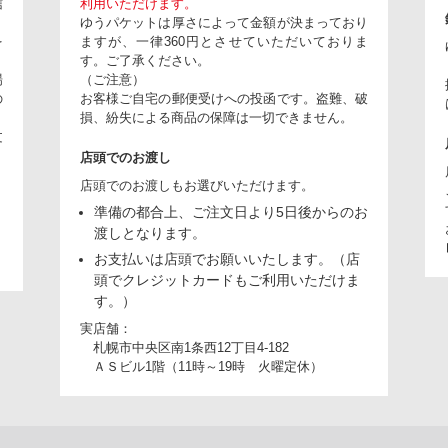
信
利用いただけます。
ゆうパケットは厚さによって金額が決まっており
を
ますが、一律360円とさせていただいておりま
。
す。ご了承ください。
場
（ご注意）
の
お客様ご自宅の郵便受けへの投函です。盗難、破
損、紛失による商品の保障は一切できません。
文
店頭でのお渡し
店頭でのお渡しもお選びいただけます。
準備の都合上、ご注文日より5日後からのお
り
渡しとなります。
お支払いは店頭でお願いいたします。（店
頭でクレジットカードもご利用いただけま
す。）
実店舗：
札幌市中央区南1条西12丁目4-182
ＡＳビル1階（11時～19時 火曜定休）