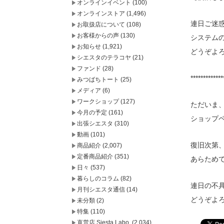
オンラインイベント
(100)
オンラインストア
(1,496)
連日ご迷
お取扱店について
(108)
お客様からの声
(130)
システム
お知らせ
(1,921)
どうぞよ
シエスタのテラコヤ
(21)
ファンド
(28)
*************
みつばちトート
(25)
メディア
(6)
ワークショップ
(127)
ただいま
今月の予定
(161)
ショップ
出張シエスタ
(310)
動画
(101)
復旧次第
商品紹介
(2,007)
定番商品紹介
(351)
あらため
日々
(537)
暮らしのコラム
(82)
連日の不
月刊シエスタ通信
(14)
どうぞよ
未分類
(2)
特集
(110)
直営店 Siesta Labo.
(2,034)