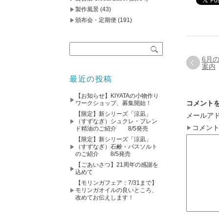
製作風景
(43)
頒布会・定期便
(191)
6月
案内
最近の投稿
【お知らせ】KIYATAの小物作り
コメント
ワークショップ、募集開始！
【限定】新シリーズ「涼凪」
メールア
（すずなぎ）シュクレ・ブレン
コメン
ド精油のご紹介 8/5発売
【限定】新シリーズ「涼凪」
（すずなぎ）石鹸・バスソルト
のご紹介 8/5発売
【ごあいさつ】21周年の感謝を
込めて
【モリンガフェア：7/31まで】
モリンガオイルの良いところ、
改めてお伝えします！