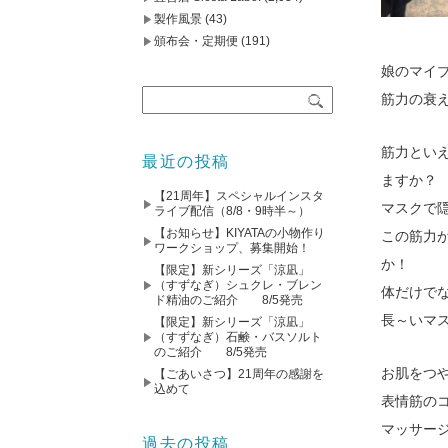
製作風景
(43)
頒布会・定期便
(191)
娘のマイ
筋力の衰
筋力とい
最近の投稿
ますか？
【21周年】スペシャルインスタ
マスクで
ライブ配信（8/8・9時半～）
【お知らせ】KIYATAの小物作り
この筋力
ワークショップ、募集開始！
か！
【限定】新シリーズ「涼凪」
（すずなぎ）シュクレ・ブレン
体だけで
ド精油のご紹介 8/5発売
長～いマ
【限定】新シリーズ「涼凪」
（すずなぎ）石鹸・バスソルト
のご紹介 8/5発売
お肌をつ
【ごあいさつ】21周年の感謝を
込めて
表情筋の
マッサー
過去の投稿