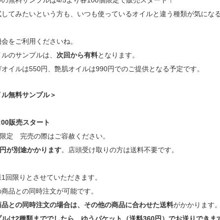
の無料サンプルは4/5より各100個限定で販売スタート！
試してみたいという方も、いつも使っているオイルと違う種類が気にな
機会をご利用くださいね。
イルのサンプルは、
次回から有料
となります。
イルは550円、艶肌オイルは990円でのご提供となる予定です。
イル無料サンプル＞
11:00販売スタート
個限定 完売の際はご容赦ください。
0円が別途かかります
。店頭受け取りの方は送料不要です。
様1回限りとさせていただきます。
の商品との同時注文が可能です。
商品との同時注文の場合は、その他の商品に合わせた送料
がかかります
ルは2種類まででしたら、ゆうパケット（送料360円）でお送りできま