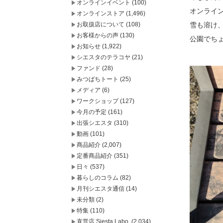
オンラインイベント
(100)
オンライ
オンラインストア
(1,496)
お取扱店について
(108)
雪も溶け
お客様からの声
(130)
公園でち
お知らせ
(1,922)
シエスタのテラコヤ
(21)
ファンド
(28)
みつばちトート
(25)
メディア
(6)
ワークショップ
(127)
今月の予定
(161)
出張シエスタ
(310)
動画
(101)
商品紹介
(2,007)
定番商品紹介
(351)
日々
(537)
暮らしのコラム
(82)
月刊シエスタ通信
(14)
未分類
(2)
特集
(110)
直営店 Siesta Labo.
(2,034)