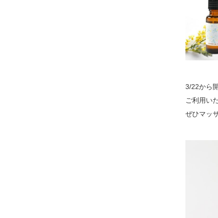
3/22か
ご利用い
ぜひマッ