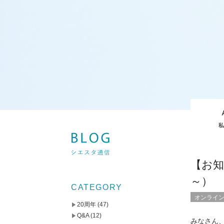
【お知
～）
CATEGORY
オンライ
20周年
(47)
Q&A
(12)
みなさん