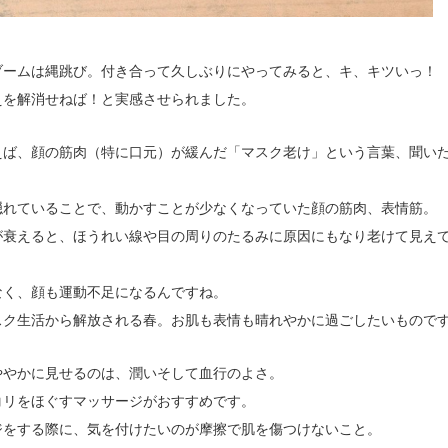
ブームは縄跳び。付き合って久しぶりにやってみると、キ、キツいっ！
えを解消せねば！と実感させられました。
えば、顔の筋肉（特に口元）が緩んだ「マスク老け」という言葉、聞い
隠れていることで、動かすことが少なくなっていた顔の筋肉、表情筋。
が衰えると、ほうれい線や目の周りのたるみに原因にもなり老けて見え
なく、顔も運動不足になるんですね。
スク生活から解放される春。お肌も表情も晴れやかに過ごしたいもので
ややかに見せるのは、潤いそして血行のよさ。
コリをほぐすマッサージがおすすめです。
ジをする際に、気を付けたいのが摩擦で肌を傷つけないこと。