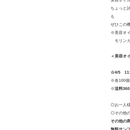
美容オイル
ちょっと
も
ぜひこの
※美容オ
モリンガオ
＜美容オ
☆4/5 
※各100
※
送料36
◎お一人
◎その他
その他の
無料サンプ