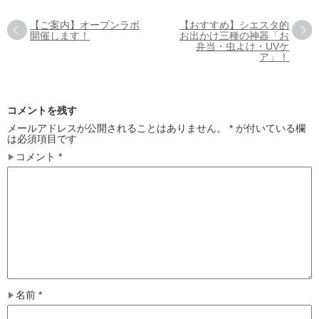
【ご案内】オープンラボ
【おすすめ】シエスタ的
開催します！
お出かけ三種の神器「お
弁当・虫よけ・UVケ
ア」！
コメントを残す
メールアドレスが公開されることはありません。
*
が付いている欄
は必須項目です
コメント
*
名前
*