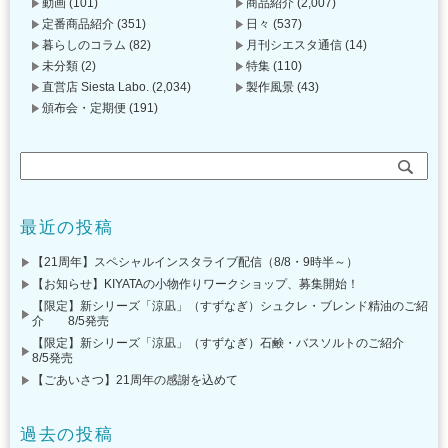
動画
(101)
商品紹介
(2,007)
定番商品紹介
(351)
日々
(537)
暮らしのコラム
(82)
月刊シエスタ通信
(14)
未分類
(2)
特集
(110)
直営店 Siesta Labo.
(2,034)
製作風景
(43)
頒布会・定期便
(191)
最近の投稿
【21周年】スペシャルインスタライブ配信（8/8・9時半～）
【お知らせ】KIYATAの小物作りワークショップ、募集開始！
【限定】新シリーズ「涼凪」（すずなぎ）シュクレ・ブレンド精油のご紹
介 8/5発売
【限定】新シリーズ「涼凪」（すずなぎ）石鹸・バスソルトのご紹介
8/5発売
【ごあいさつ】21周年の感謝を込めて
過去の投稿