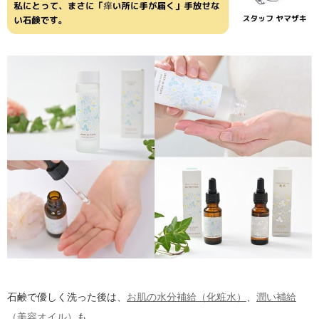
石鹸で優しく洗った後は、
お肌の水分補給（化粧水）
、
潤い補給
（美容オイル）
も