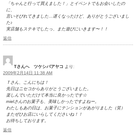
「ちゃんと行って買えました！」とイベントでもお会いしたの
に、
言いそびれてきました…遅くなったけど、ありがとうございまし
た♪
実店舗もステキでしたっ、また遊びにいきます〜！！
返信
Tさんへ ツケシバアヤコ
より:
2009年2月14日 11:38 AM
Ｔさん、こんにちは！
先日はニセコからありがとうございました。
楽しんでいただけて本当に良かったです☆
mielさんのお菓子も、美味しかったですよねー。
わたしもあの日は、お菓子にテンションがあがりました（笑）
またぜひお店にいらしてくださいね！！
お待ちしております。
返信