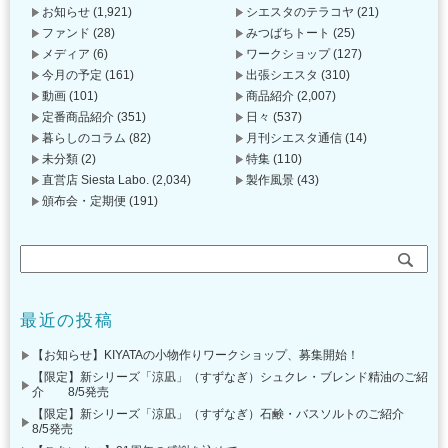
お知らせ
(1,921)
シエスタのテラコヤ
(21)
ファンド
(28)
みつばちトート
(25)
メディア
(6)
ワークショップ
(127)
今月の予定
(161)
出張シエスタ
(310)
動画
(101)
商品紹介
(2,007)
定番商品紹介
(351)
日々
(537)
暮らしのコラム
(82)
月刊シエスタ通信
(14)
未分類
(2)
特集
(110)
直営店 Siesta Labo.
(2,034)
製作風景
(43)
頒布会・定期便
(191)
最近の投稿
【お知らせ】KIYATAの小物作りワークショップ、募集開始！
【限定】新シリーズ「涼凪」（すずなぎ）シュクレ・ブレンド精油のご紹
介 8/5発売
【限定】新シリーズ「涼凪」（すずなぎ）石鹸・バスソルトのご紹介
8/5発売