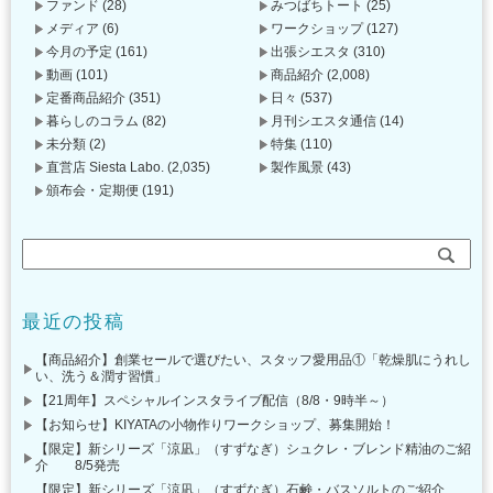
ファンド
(28)
みつばちトート
(25)
メディア
(6)
ワークショップ
(127)
今月の予定
(161)
出張シエスタ
(310)
動画
(101)
商品紹介
(2,008)
定番商品紹介
(351)
日々
(537)
暮らしのコラム
(82)
月刊シエスタ通信
(14)
未分類
(2)
特集
(110)
直営店 Siesta Labo.
(2,035)
製作風景
(43)
頒布会・定期便
(191)
最近の投稿
【商品紹介】創業セールで選びたい、スタッフ愛用品①「乾燥肌にうれし
い、洗う＆潤す習慣」
【21周年】スペシャルインスタライブ配信（8/8・9時半～）
【お知らせ】KIYATAの小物作りワークショップ、募集開始！
【限定】新シリーズ「涼凪」（すずなぎ）シュクレ・ブレンド精油のご紹
介 8/5発売
【限定】新シリーズ「涼凪」（すずなぎ）石鹸・バスソルトのご紹介