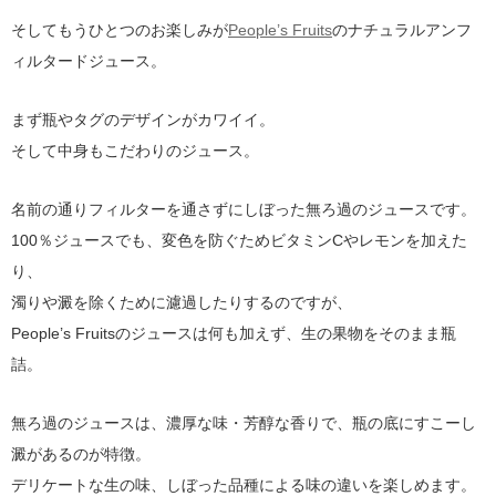
そしてもうひとつのお楽しみが
People’s Fruits
のナチュラルアンフ
ィルタードジュース。
まず瓶やタグのデザインがカワイイ。
そして中身もこだわりのジュース。
名前の通りフィルターを通さずにしぼった無ろ過のジュースです。
100％ジュースでも、変色を防ぐためビタミンCやレモンを加えた
り、
濁りや澱を除くために濾過したりするのですが、
People’s Fruitsのジュースは何も加えず、生の果物をそのまま瓶
詰。
無ろ過のジュースは、濃厚な味・芳醇な香りで、瓶の底にすこーし
澱があるのが特徴。
デリケートな生の味、しぼった品種による味の違いを楽しめます。