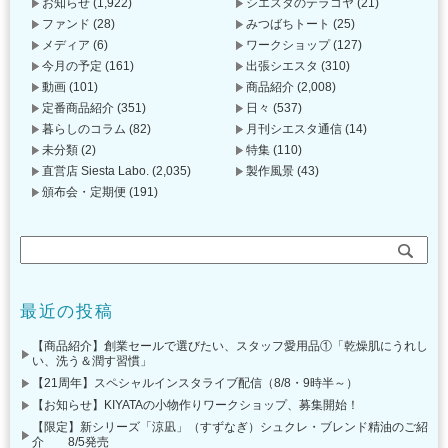
お知らせ
(1,922)
シエスタのテラコヤ
(21)
ファンド
(28)
みつばちトート
(25)
メディア
(6)
ワークショップ
(127)
今月の予定
(161)
出張シエスタ
(310)
動画
(101)
商品紹介
(2,008)
定番商品紹介
(351)
日々
(537)
暮らしのコラム
(82)
月刊シエスタ通信
(14)
未分類
(2)
特集
(110)
直営店 Siesta Labo.
(2,035)
製作風景
(43)
頒布会・定期便
(191)
最近の投稿
【商品紹介】創業セールで選びたい、スタッフ愛用品①「乾燥肌にうれし
い、洗う＆潤す習慣」
【21周年】スペシャルインスタライブ配信（8/8・9時半～）
【お知らせ】KIYATAの小物作りワークショップ、募集開始！
【限定】新シリーズ「涼凪」（すずなぎ）シュクレ・ブレンド精油のご紹
介 8/5発売