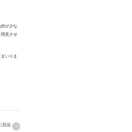
負担が少な
ご用意させ
てまいりま
ド精油