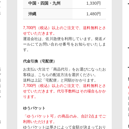
ア
中国・四国・九州
1,330円
て
事
沖縄
1,480円
7,700円（税込）以上のご注文で、送料無料とさ
せていただきます。
さ
運送会社は、佐川急便を利用しています。発送メ
と
ールにてお問い合わせ番号をお知らせいたしま
す。
代金引換（宅配便）
振
お支払い方法で「商品代引」をお選びになったお
び
客様は、こちらの配送方法を選択ください。
着
送料は上記「宅配便」と同額がかかります。
振
7,700円（税込）以上のご注文で、送料無料とさ
お
せていただきます。代引手数料はその場合もかか
い
ります。
ゆうパケット
「ゆうパケット可」の商品のみ、合計2点までご
信
利用いただけます。
ゆうパケットは厚さによって金額が決まっており