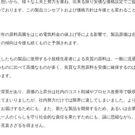
う想いから、様々な工夫と努力を重ね、出来る限り安価な価格設定でご
いております。この製品コンセプトおよび価格方針は今後とも変わるこ
近年の原料高騰をはじめ電気料金の値上げ等による影響で、製品原価は
この傾向は今後も続くものと予測されます。
たしたちの製品に使用する小規模生産者による良質の原料は、一般に流
のものに比べて高価なものが多く、良質な天然原料を安価に確保するの
います。
な背景があり、原価の上昇分は社内のコスト削減やプロセス改善等で吸
してまいりましたが、社内努力だけでは限界に達してしまいました。よ
てお届けするためにも、また、新たな製品を開発するため、あるいは企
人一人のくらしを守り社会的な責任を果たすためにも、誠に恐縮ながら
を見直さざるを得ません。