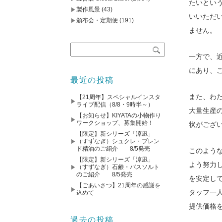
たいとい
製作風景
(43)
いいただ
頒布会・定期便
(191)
ません。
一方で、
にあり、
最近の投稿
また、わ
【21周年】スペシャルインスタ
ライブ配信（8/8・9時半～）
大量生産
【お知らせ】KIYATAの小物作り
ワークショップ、募集開始！
状がござ
【限定】新シリーズ「涼凪」
（すずなぎ）シュクレ・ブレン
ド精油のご紹介 8/5発売
このよう
【限定】新シリーズ「涼凪」
よう努力
（すずなぎ）石鹸・バスソルト
のご紹介 8/5発売
を安定し
【ごあいさつ】21周年の感謝を
タッフ一
込めて
提供価格
過去の投稿