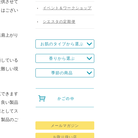
提供させて
イベント＆ワークショップ
とはござい
シエスタの定期便
右肩上がり
お肌のタイプから選ぶ
香りから選ぶ
通している
は難しい現
季節の商品
収できます
り良い製品
業としてス
、製品のご
メールマガジン
お取り扱い店