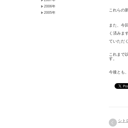
2007年
2006年
これらの
2005年
また、今
く済みま
ていただ
これまで
す。
今後とも
シト