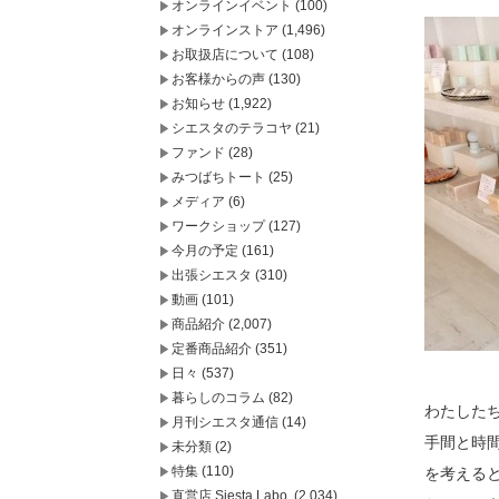
オンラインイベント
(100)
オンラインストア
(1,496)
お取扱店について
(108)
お客様からの声
(130)
お知らせ
(1,922)
シエスタのテラコヤ
(21)
ファンド
(28)
みつばちトート
(25)
メディア
(6)
ワークショップ
(127)
今月の予定
(161)
出張シエスタ
(310)
動画
(101)
商品紹介
(2,007)
定番商品紹介
(351)
日々
(537)
暮らしのコラム
(82)
わたした
月刊シエスタ通信
(14)
手間と時
未分類
(2)
特集
(110)
を考える
直営店 Siesta Labo.
(2,034)