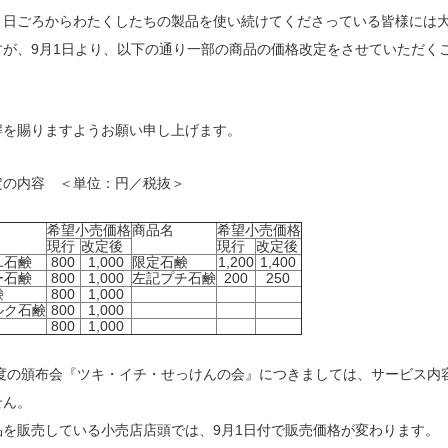
、日ごろからわたくしたちの製品を使い続けてくださっている皆様には
すが、9月1日より、以下の通り一部の商品の価格改定をさせていただく
解を賜りますようお願い申し上げます。
定の内容 ＜単位：円／税抜＞
希望小売価格
商品名
希望小売価格
現行
改定後
現行
改定後
ユ石鹸
800
1,000
限定石鹸
1,200
1,400
ー石鹸
800
1,000
左記プチ石鹸
200
250
鹸
800
1,000
ルク石鹸
800
1,000
800
1,000
年度の頒布会『ツキ・イチ・せっけんの会』につきましては、サービス内
せん。
品を販売している小売店店頭では、9月1日付で販売価格が変わります。