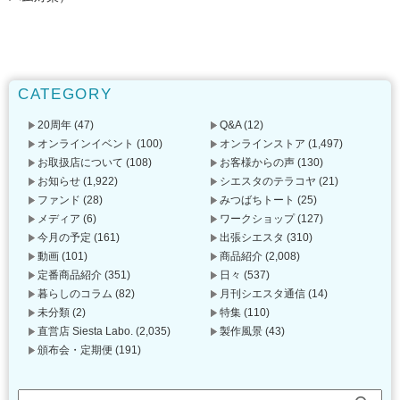
CATEGORY
20周年
(47)
Q&A
(12)
オンラインイベント
(100)
オンラインストア
(1,497)
お取扱店について
(108)
お客様からの声
(130)
お知らせ
(1,922)
シエスタのテラコヤ
(21)
ファンド
(28)
みつばちトート
(25)
メディア
(6)
ワークショップ
(127)
今月の予定
(161)
出張シエスタ
(310)
動画
(101)
商品紹介
(2,008)
定番商品紹介
(351)
日々
(537)
暮らしのコラム
(82)
月刊シエスタ通信
(14)
未分類
(2)
特集
(110)
直営店 Siesta Labo.
(2,035)
製作風景
(43)
頒布会・定期便
(191)