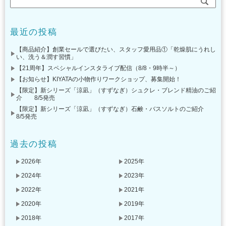
最近の投稿
【商品紹介】創業セールで選びたい、スタッフ愛用品①「乾燥肌にうれし
い、洗う＆潤す習慣」
【21周年】スペシャルインスタライブ配信（8/8・9時半～）
【お知らせ】KIYATAの小物作りワークショップ、募集開始！
【限定】新シリーズ「涼凪」（すずなぎ）シュクレ・ブレンド精油のご紹
介 8/5発売
【限定】新シリーズ「涼凪」（すずなぎ）石鹸・バスソルトのご紹介
8/5発売
過去の投稿
2026年
2025年
2024年
2023年
2022年
2021年
2020年
2019年
2018年
2017年