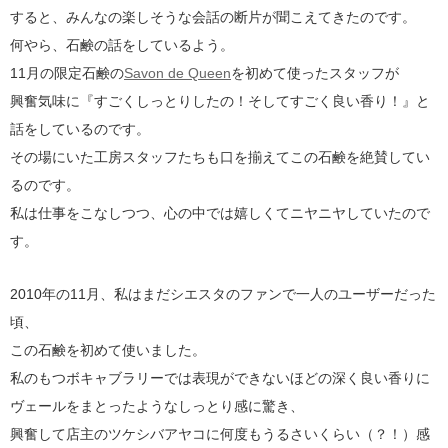
すると、みんなの楽しそうな会話の断片が聞こえてきたのです。
何やら、石鹸の話をしているよう。
11月の限定石鹸の
Savon de Queen
を初めて使ったスタッフが
興奮気味に『すごくしっとりしたの！そしてすごく良い香り！』と
話をしているのです。
その場にいた工房スタッフたちも口を揃えてこの石鹸を絶賛してい
るのです。
私は仕事をこなしつつ、心の中では嬉しくてニヤニヤしていたので
す。
2010年の11月、私はまだシエスタのファンで一人のユーザーだった
頃、
この石鹸を初めて使いました。
私のもつボキャブラリーでは表現ができないほどの深く良い香りに
ヴェールをまとったようなしっとり感に驚き、
興奮して店主のツケシバアヤコに何度もうるさいくらい（？！）感