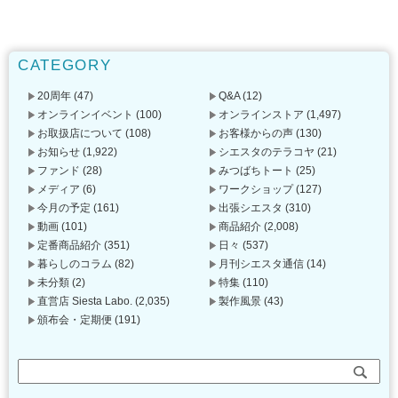
CATEGORY
20周年
(47)
Q&A
(12)
オンラインイベント
(100)
オンラインストア
(1,497)
お取扱店について
(108)
お客様からの声
(130)
お知らせ
(1,922)
シエスタのテラコヤ
(21)
ファンド
(28)
みつばちトート
(25)
メディア
(6)
ワークショップ
(127)
今月の予定
(161)
出張シエスタ
(310)
動画
(101)
商品紹介
(2,008)
定番商品紹介
(351)
日々
(537)
暮らしのコラム
(82)
月刊シエスタ通信
(14)
未分類
(2)
特集
(110)
直営店 Siesta Labo.
(2,035)
製作風景
(43)
頒布会・定期便
(191)