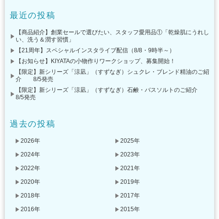
最近の投稿
【商品紹介】創業セールで選びたい、スタッフ愛用品①「乾燥肌にうれし
い、洗う＆潤す習慣」
【21周年】スペシャルインスタライブ配信（8/8・9時半～）
【お知らせ】KIYATAの小物作りワークショップ、募集開始！
【限定】新シリーズ「涼凪」（すずなぎ）シュクレ・ブレンド精油のご紹
介 8/5発売
【限定】新シリーズ「涼凪」（すずなぎ）石鹸・バスソルトのご紹介
8/5発売
過去の投稿
2026年
2025年
2024年
2023年
2022年
2021年
2020年
2019年
2018年
2017年
2016年
2015年