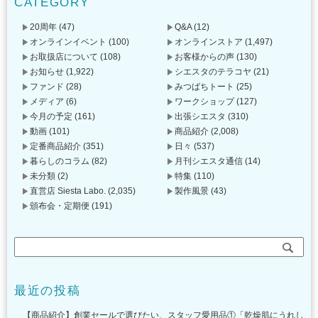
CATEGORY
20周年
(47)
Q&A
(12)
オンラインイベント
(100)
オンラインストア
(1,497)
お取扱店について
(108)
お客様からの声
(130)
お知らせ
(1,922)
シエスタのテラコヤ
(21)
ファンド
(28)
みつばちトート
(25)
メディア
(6)
ワークショップ
(127)
今月の予定
(161)
出張シエスタ
(310)
動画
(101)
商品紹介
(2,008)
定番商品紹介
(351)
日々
(537)
暮らしのコラム
(82)
月刊シエスタ通信
(14)
未分類
(2)
特集
(110)
直営店 Siesta Labo.
(2,035)
製作風景
(43)
頒布会・定期便
(191)
最近の投稿
【商品紹介】創業セールで選びたい、スタッフ愛用品①「乾燥肌にうれし