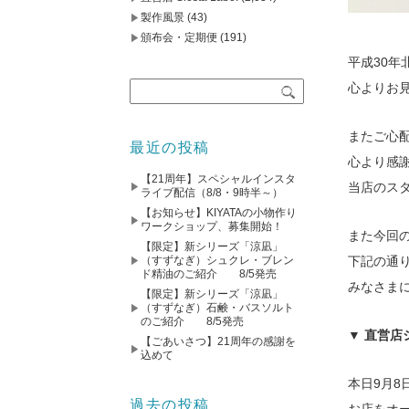
製作風景
(43)
頒布会・定期便
(191)
平成30
心よりお
またご心
最近の投稿
心より感
【21周年】スペシャルインスタ
当店のス
ライブ配信（8/8・9時半～）
【お知らせ】KIYATAの小物作り
ワークショップ、募集開始！
また今回
【限定】新シリーズ「涼凪」
（すずなぎ）シュクレ・ブレン
下記の通
ド精油のご紹介 8/5発売
みなさま
【限定】新シリーズ「涼凪」
（すずなぎ）石鹸・バスソルト
のご紹介 8/5発売
▼ 直営店
【ごあいさつ】21周年の感謝を
込めて
本日9月8
過去の投稿