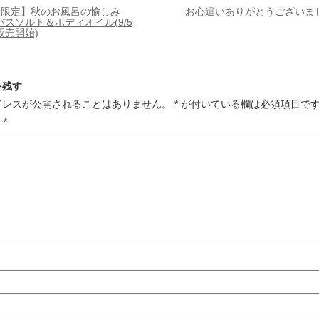
月限定】秋のお風呂の愉しみ
お心遣いありがとうございま
バスソルト＆ボディオイル(9/5
販売開始)
を残す
ドレスが公開されることはありません。
*
が付いている欄は必須項目で
ト
*