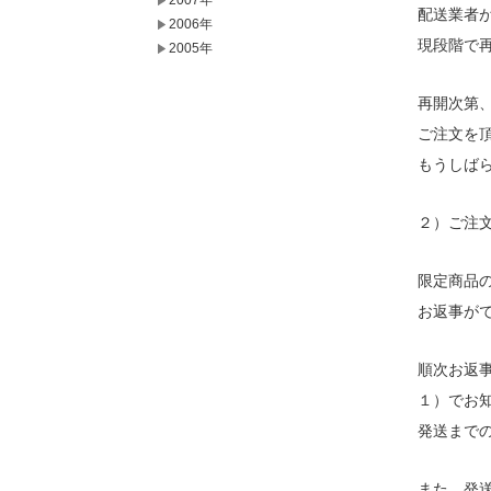
2007年
配送業者
2006年
現段階で
2005年
再開次第
ご注文を
もうしば
２）ご注
限定商品
お返事が
順次お返
１）でお
発送まで
また、発