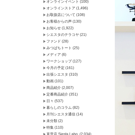
オンラインイベント
(100)
オンラインストア
(1,496)
お取扱店について
(108)
お客様からの声
(130)
お知らせ
(1,922)
シエスタのテラコヤ
(21)
ファンド
(28)
みつばちトート
(25)
メディア
(6)
ワークショップ
(127)
今月の予定
(161)
出張シエスタ
(310)
動画
(101)
商品紹介
(2,007)
定番商品紹介
(351)
日々
(537)
暮らしのコラム
(82)
月刊シエスタ通信
(14)
未分類
(2)
特集
(110)
直営店 Siesta Labo.
(2,034)