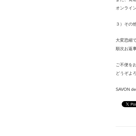
オンライ
３）その
大変恐縮で
順次お返
ご不便を
どうぞよ
SAVON d