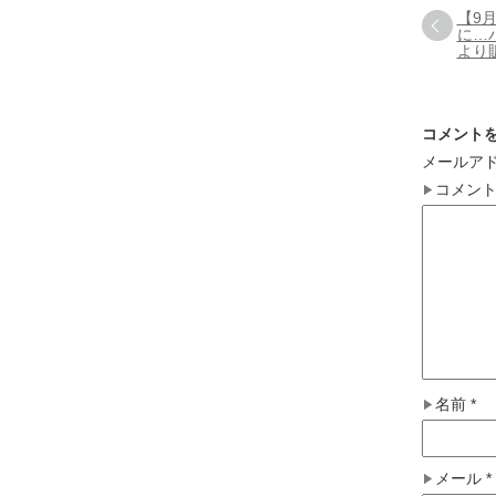
【9
に…
より
コメント
メールア
コメン
名前
*
メール
*