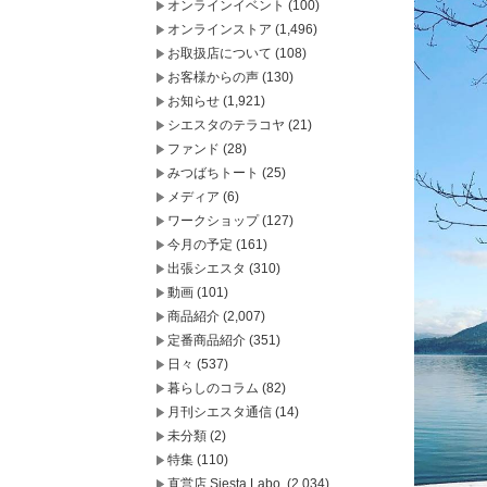
オンラインイベント
(100)
オンラインストア
(1,496)
お取扱店について
(108)
お客様からの声
(130)
お知らせ
(1,921)
シエスタのテラコヤ
(21)
ファンド
(28)
みつばちトート
(25)
メディア
(6)
ワークショップ
(127)
今月の予定
(161)
出張シエスタ
(310)
動画
(101)
商品紹介
(2,007)
定番商品紹介
(351)
日々
(537)
暮らしのコラム
(82)
月刊シエスタ通信
(14)
未分類
(2)
特集
(110)
直営店 Siesta Labo.
(2,034)