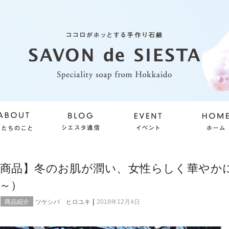
定商品】冬のお肌が潤い、女性らしく華やか
5～）
|
商品紹介
ツケシバ ヒロユキ
2018年12月4日