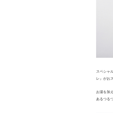
スペシャ
レ』がお
お湯を加
あるつる