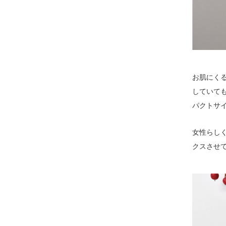
お肌にく
していて
パクトサ
女性らし
クスさせ