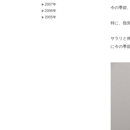
2007年
今の季節
2006年
2005年
特に、指
サラリと
に今の季