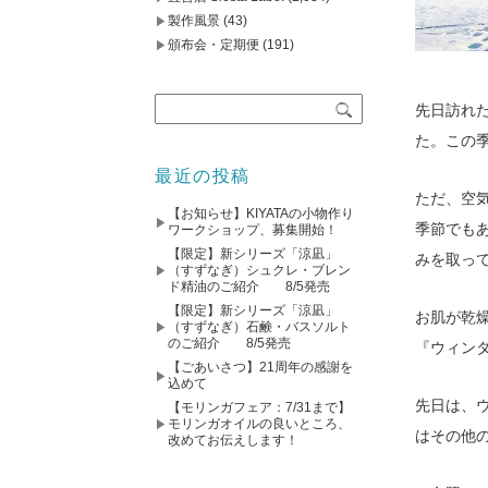
製作風景
(43)
頒布会・定期便
(191)
先日訪れ
た。この
最近の投稿
ただ、空
【お知らせ】KIYATAの小物作り
季節でも
ワークショップ、募集開始！
【限定】新シリーズ「涼凪」
みを取っ
（すずなぎ）シュクレ・ブレン
ド精油のご紹介 8/5発売
【限定】新シリーズ「涼凪」
お肌が乾
（すずなぎ）石鹸・バスソルト
のご紹介 8/5発売
『ウィン
【ごあいさつ】21周年の感謝を
込めて
先日は、
【モリンガフェア：7/31まで】
モリンガオイルの良いところ、
はその他
改めてお伝えします！