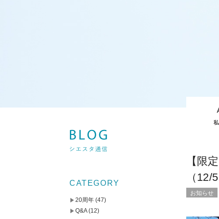
【限
（12/
CATEGORY
お知らせ
20周年
(47)
Q&A
(12)