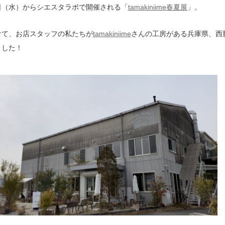
日（水）からシエスタラボで開催される「
tamakiniime春夏展
」。
けて、お店スタッフの私たちが
tamakiniime
さんの工房がある兵庫県、西
ました！