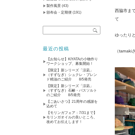
製作風景
(43)
西脇市ま
頒布会・定期便
(191)
て
ゆったり
最近の投稿
（tama
【お知らせ】KIYATAの小物作り
ワークショップ、募集開始！
【限定】新シリーズ「涼凪」
（すずなぎ）シュクレ・ブレン
ド精油のご紹介 8/5発売
【限定】新シリーズ「涼凪」
（すずなぎ）石鹸・バスソルト
のご紹介 8/5発売
【ごあいさつ】21周年の感謝を
込めて
【モリンガフェア：7/31まで】
モリンガオイルの良いところ、
改めてお伝えします！