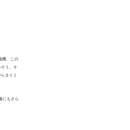
織機。この
いそう。そ
がらタイミ
洋服にもさら