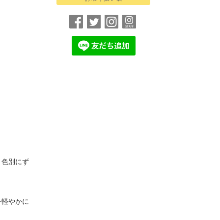
！色別にず
を軽やかに