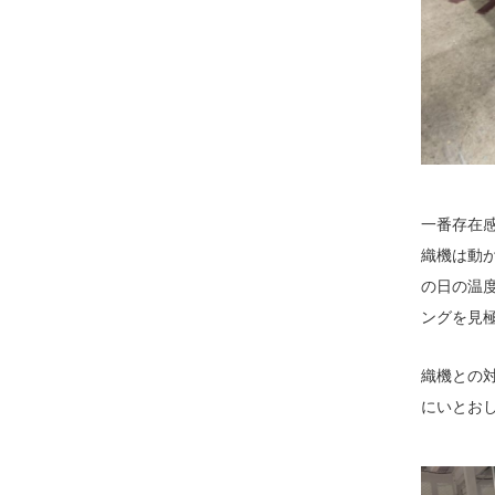
一番存在感
織機は動
の日の温
ングを見
織機との対
にいとお