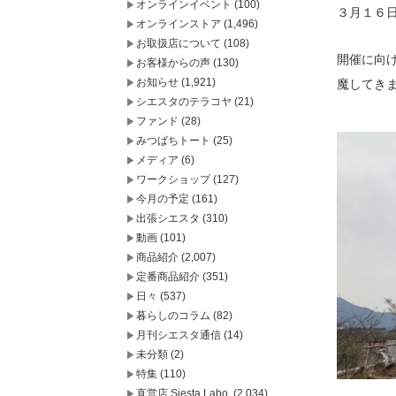
オンラインイベント
(100)
３月１６
オンラインストア
(1,496)
お取扱店について
(108)
開催に向
お客様からの声
(130)
お知らせ
(1,921)
魔してき
シエスタのテラコヤ
(21)
ファンド
(28)
みつばちトート
(25)
メディア
(6)
ワークショップ
(127)
今月の予定
(161)
出張シエスタ
(310)
動画
(101)
商品紹介
(2,007)
定番商品紹介
(351)
日々
(537)
暮らしのコラム
(82)
月刊シエスタ通信
(14)
未分類
(2)
特集
(110)
直営店 Siesta Labo.
(2,034)