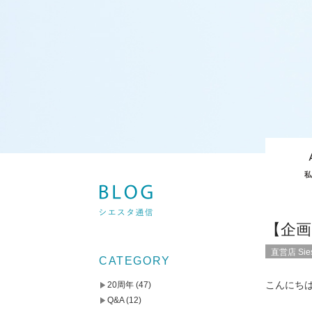
【企画
直営店 Sies
CATEGORY
こんにち
20周年
(47)
Q&A
(12)