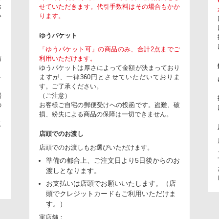
お
せていただきます。代引手数料はその場合もかか
い
ります。
ゆうパケット
「ゆうパケット可」の商品のみ、合計2点までご
信
利用いただけます。
ゆうパケットは厚さによって金額が決まっており
を
ますが、一律360円とさせていただいておりま
。
す。ご了承ください。
場
（ご注意）
の
お客様ご自宅の郵便受けへの投函です。盗難、破
損、紛失による商品の保障は一切できません。
文
店頭でのお渡し
店頭でのお渡しもお選びいただけます。
準備の都合上、ご注文日より5日後からのお
り
渡しとなります。
お支払いは店頭でお願いいたします。（店
頭でクレジットカードもご利用いただけま
す。）
実店舗：