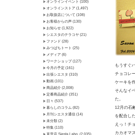
オンラインイベント
(100)
オンラインストア
(1,497)
お取扱店について
(108)
お客様からの声
(130)
お知らせ
(1,922)
シエスタのテラコヤ
(21)
ファンド
(28)
みつばちトート
(25)
メディア
(6)
ワークショップ
(127)
もうすぐ
今月の予定
(161)
チョコレ
出張シエスタ
(310)
動画
(101)
ケーキを
商品紹介
(2,008)
そんなイ
定番商品紹介
(351)
た。
日々
(537)
12月の石
暮らしのコラム
(82)
月刊シエスタ通信
(14)
を配合し
未分類
(2)
えっ！チ
特集
(110)
カカオマ
直営店 Siesta Labo.
(2,035)