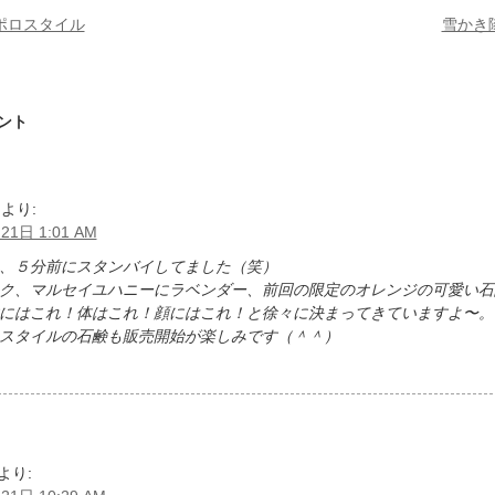
ポロスタイル
雪かき
ント
より:
21日 1:01 AM
、５分前にスタンバイしてました（笑）
ク、マルセイユハニーにラベンダー、前回の限定のオレンジの可愛い石
にはこれ！体はこれ！顔にはこれ！と徐々に決まってきていますよ〜。
スタイルの石鹸も販売開始が楽しみです（＾＾）
より: