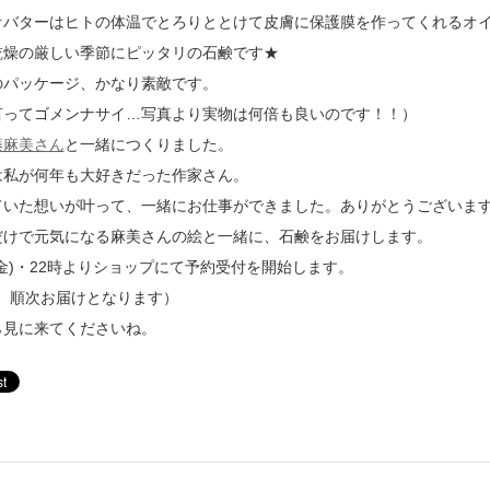
オバターはヒトの体温でとろりととけて皮膚に保護膜を作ってくれるオ
乾燥の厳しい季節にピッタリの石鹸です★
のパッケージ、かなり素敵です。
言ってゴメンナサイ…写真より実物は何倍も良いのです！！）
藤麻美さん
と一緒につくりました。
は私が何年も大好きだった作家さん。
ていた想いが叶って、一緒にお仕事ができました。ありがとうございま
だけで元気になる麻美さんの絵と一緒に、石鹸をお届けします。
0(金)・22時よりショップにて予約受付を開始します。
降、順次お届けとなります）
ら見に来てくださいね。