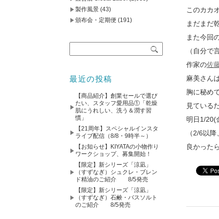
製作風景
(43)
このカカ
頒布会・定期便
(191)
まだまだ
また今回
（自分で
作家の
佐
麻美さん
最近の投稿
胸に秘め
【商品紹介】創業セールで選び
たい、スタッフ愛用品①「乾燥
見ている
肌にうれしい、洗う＆潤す習
慣」
明日1/2
【21周年】スペシャルインスタ
（2/6以
ライブ配信（8/8・9時半～）
良かった
【お知らせ】KIYATAの小物作り
ワークショップ、募集開始！
【限定】新シリーズ「涼凪」
（すずなぎ）シュクレ・ブレン
ド精油のご紹介 8/5発売
【限定】新シリーズ「涼凪」
（すずなぎ）石鹸・バスソルト
のご紹介 8/5発売