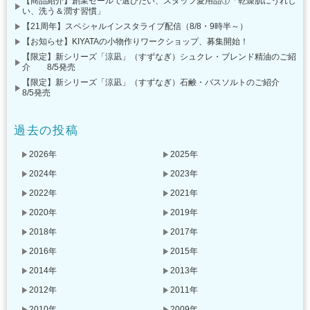
【商品紹介】創業セールで選びたい、スタッフ愛用品①「乾燥肌にうれし
い、洗う＆潤す習慣」
【21周年】スペシャルインスタライブ配信（8/8・9時半～）
【お知らせ】KIYATAの小物作りワークショップ、募集開始！
【限定】新シリーズ「涼凪」（すずなぎ）シュクレ・ブレンド精油のご紹
介 8/5発売
【限定】新シリーズ「涼凪」（すずなぎ）石鹸・バスソルトのご紹介
8/5発売
過去の投稿
2026年
2025年
2024年
2023年
2022年
2021年
2020年
2019年
2018年
2017年
2016年
2015年
2014年
2013年
2012年
2011年
2010年
2009年