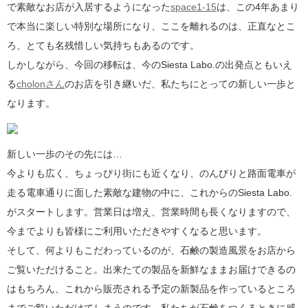
で素敵なお店が入居するようになった
space1-15
は、この4年あまり
で本当に楽しい特別な場所になり、ここを離れるのは、正直なとこ
ろ、とても名残惜しい気持ちもあるのです。
しかしながら、今回の移転は、今のSiesta Labo.の出発点ともいえ
る
cholonさん
のお店を引き継いだ、私たちにとっての新しい一歩と
なります。
新しい一歩のその先には…
今よりも広く、ちょっぴり街にも近くなり、のんびりと路面電車が
走る電車通りに面した素敵な建物の中に、これからのSiesta Labo.
がスタートします。営業日は増え、営業時間も長くなりますので、
今までよりも皆様にご利用いただきやすくなると思います。
そして、何よりもこだわっているのが、石鹸の製造風景をお店から
ご覧いただけること。出来たての製品を新鮮なままお届けできるの
はもちろん、これから販売される予定の新製品を作っているところ