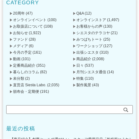
CATEGORY
20周年
(47)
Q&A
(12)
オンラインイベント
(100)
オンラインストア
(1,497)
お取扱店について
(108)
お客様からの声
(130)
お知らせ
(1,922)
シエスタのテラコヤ
(21)
ファンド
(28)
みつばちトート
(25)
メディア
(6)
ワークショップ
(127)
今月の予定
(161)
出張シエスタ
(310)
動画
(101)
商品紹介
(2,008)
定番商品紹介
(351)
日々
(537)
暮らしのコラム
(82)
月刊シエスタ通信
(14)
未分類
(2)
特集
(110)
直営店 Siesta Labo.
(2,035)
製作風景
(43)
頒布会・定期便
(191)
最近の投稿