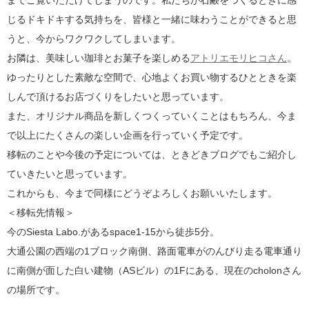
までご覧いただけてしまうのです。私たちが石鹸をつくるときに感
じるドキドキする気持ちを、皆様と一緒に味わうことができると思
うと、今からワクワクしてしまいます。
お隣は、美味しい珈琲とお菓子を楽しめる
アトリエモリヒコさん
。
ゆったりとした素敵な空間で、心地よくお買い物するひとときを楽
しんで頂けるお店づくりをしたいと思っています。
また、オリジナル商品を新しくつくっていくことはもちろん、今ま
で以上にたくさんの楽しい企画を行っていく予定です。
移転のことや今後の予定については、ときどきブログでもご紹介し
ていきたいと思っています。
これからも、今まで同様にどうぞよろしくお願いいたします。
＜移転先情報＞
今のSiesta Labo.があるspace1-15から徒歩5分。
大通公園の西端の1ブロック南側、路面電車がのんびり走る電車通り
に南側が面した白い建物（ASビル）の1Fにある、現在のcholonさん
の場所です。