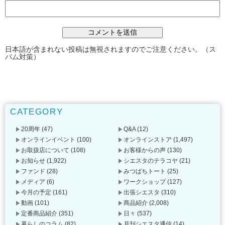
日本語が含まれない投稿は無視されますのでご注意ください。（ス
パム対策）
CATEGORY
20周年
(47)
Q&A
(12)
オンラインイベント
(100)
オンラインストア
(1,497)
お取扱店について
(108)
お客様からの声
(130)
お知らせ
(1,922)
シエスタのテラコヤ
(21)
ファンド
(28)
みつばちトート
(25)
メディア
(6)
ワークショップ
(127)
今月の予定
(161)
出張シエスタ
(310)
動画
(101)
商品紹介
(2,008)
定番商品紹介
(351)
日々
(537)
暮らしのコラム
(82)
月刊シエスタ通信
(14)