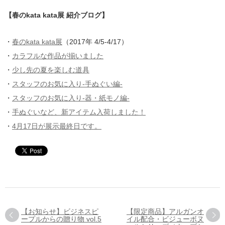
【春のkata kata展 紹介ブログ】
・
春のkata kata展
（2017年 4/5-4/17）
・
カラフルな作品が揃いました
・
少し先の夏を楽しむ道具
・
スタッフのお気に入り-手ぬぐい編-
・
スタッフのお気に入り-器・紙モノ編-
・
手ぬぐいなど、新アイテム入荷しました！
・
4月17日が展示最終日です。
【お知らせ】ビジネスピ
【限定商品】アルガンオ
ープルからの贈り物 vol.5
イル配合・ビジューボヌ