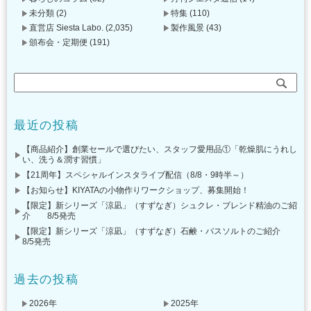
未分類
(2)
特集
(110)
直営店 Siesta Labo.
(2,035)
製作風景
(43)
頒布会・定期便
(191)
最近の投稿
【商品紹介】創業セールで選びたい、スタッフ愛用品①「乾燥肌にうれし
い、洗う＆潤す習慣」
【21周年】スペシャルインスタライブ配信（8/8・9時半～）
【お知らせ】KIYATAの小物作りワークショップ、募集開始！
【限定】新シリーズ「涼凪」（すずなぎ）シュクレ・ブレンド精油のご紹
介 8/5発売
【限定】新シリーズ「涼凪」（すずなぎ）石鹸・バスソルトのご紹介
8/5発売
過去の投稿
2026年
2025年