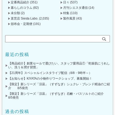
定番商品紹介
(351)
日々
(537)
暮らしのコラム
(82)
月刊シエスタ通信
(14)
未分類
(2)
特集
(110)
直営店 Siesta Labo.
(2,035)
製作風景
(43)
頒布会・定期便
(191)
最近の投稿
【商品紹介】創業セールで選びたい、スタッフ愛用品①「乾燥肌にうれし
い、洗う＆潤す習慣」
【21周年】スペシャルインスタライブ配信（8/8・9時半～）
【お知らせ】KIYATAの小物作りワークショップ、募集開始！
【限定】新シリーズ「涼凪」（すずなぎ）シュクレ・ブレンド精油のご紹
介 8/5発売
【限定】新シリーズ「涼凪」（すずなぎ）石鹸・バスソルトのご紹介
8/5発売
過去の投稿