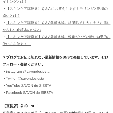
イミングとは？
・
【スキンケア講座８】Ｑ＆A にお答えします！モリンガと艶肌の
違いとは？
・
【スキンケア講座９】
Ｑ＆A化粧水編。敏感肌でも大丈夫？お肌に
やさしい化粧水のひみつ
・
【スキンケア講座10】Q＆A化粧水編。乾燥がひどい時に効果的な
使い方を教えて！
▼ブログでお伝え切れない最新情報をSNSで発信しています。ぜひ
フォロー・登録ください。
・
instagram @savondesiesta
・
Twitter @savondesiesta
・
YouTube SAVON de SIESTA
・
Facebook SAVON de SIESTA
【直営店】公式LINE！
直営店シエスタラボ公式LINEでは、お買い物情報をお届けしていま