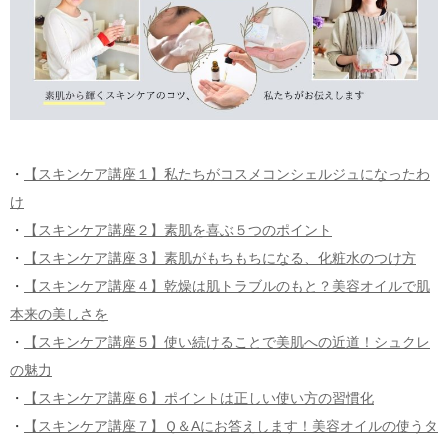
・
【スキンケア講座１】私たちがコスメコンシェルジュになったわ
け
・
【スキンケア講座２】素肌を喜ぶ５つのポイント
・
【スキンケア講座３】素肌がもちもちになる、化粧水のつけ方
・
【スキンケア講座４】乾燥は肌トラブルのもと？美容オイルで肌
本来の美しさを
・
【スキンケア講座５】使い続けることで美肌への近道！シュクレ
の魅力
・
【スキンケア講座６】ポイントは正しい使い方の習慣化
・
【スキンケア講座７】Ｑ＆Aにお答えします！美容オイルの使うタ